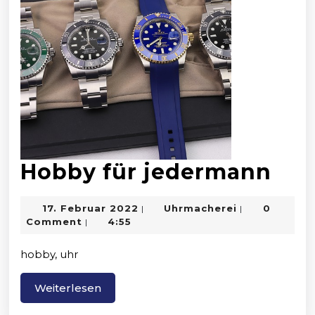
Ho
Hobby für jedermann
für
17.
Uhrmacherei
17. Februar 2022
Uhrmacherei
0
|
|
jed
Februar
Comment
4:55
|
2022
hobby, uhr
Weiterlesen
Weiterlesen