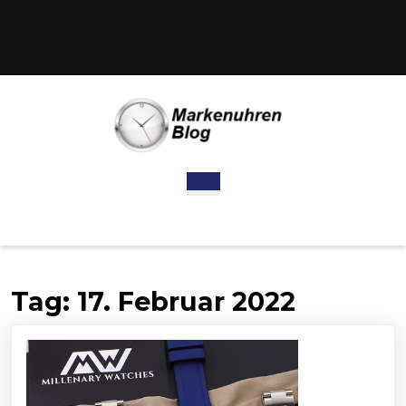
Skip
to
content
Skip
to
content
Open
Button
Tag:
17. Februar 2022