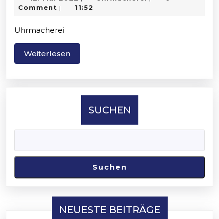
Mai
Comment
11:52
|
2022
Uhrmacherei
Weiterlesen
Weiterlesen
SUCHEN
Suchen
NEUESTE BEITRÄGE