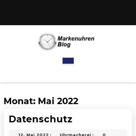
Skip
to
content
Skip
to
content
Open
Button
Monat:
Mai 2022
Datenschutz
Datenschutz
12.
Uhrmacherei
12. Mai 2022
Uhrmacherei
0
|
|