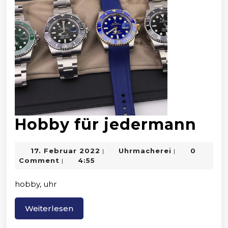
Ho
Hobby für jedermann
für
17.
Uhrmacherei
17. Februar 2022
Uhrmacherei
0
|
|
jed
Februar
Comment
4:55
|
2022
hobby, uhr
Weiterlesen
Weiterlesen