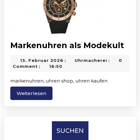
Mar
Markenuhren als Modekult
als
13.
Uhrmacherei
13. Februar 2026
Uhrmacherei
0
|
|
Mod
Februar
Comment
16:50
|
2026
markenuhren, uhren shop, uhren kaufen
Weiterlesen
Weiterlesen
SUCHEN