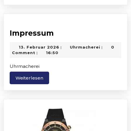
Impressum
Impressum
13.
Uhrmacherei
13. Februar 2026
Uhrmacherei
0
|
|
Februar
Comment
16:50
|
2026
Uhrmacherei
Weiterlesen
Weiterlesen