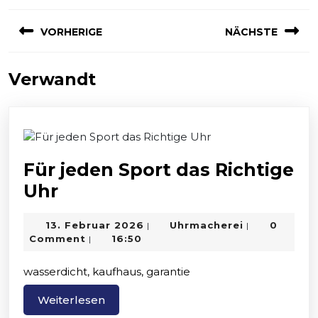
Beitragsnavigation
VORHERIGE
NÄCHSTE
Previous
Next
Verwandt
post:
post:
Für jeden Sport das Richtige
Für
Uhr
jeden
13.
Uhrmacherei
13. Februar 2026
Uhrmacherei
0
|
|
Sport
Februar
Comment
16:50
|
das
2026
wasserdicht, kaufhaus, garantie
Richtige
Uhr
Weiterlesen
Weiterlesen