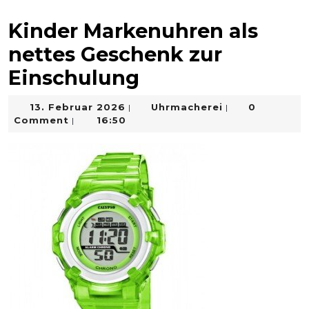
Kinder Markenuhren als
nettes Geschenk zur
Einschulung
13.
Uhrmacherei
13. Februar 2026
Uhrmacherei
0
|
|
Februar
Comment
16:50
|
2026