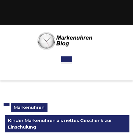
Skip
to
content
Skip
to
content
Open
Button
Markenuhren
Kinder Markenuhren als nettes Geschenk zur
Einschulung