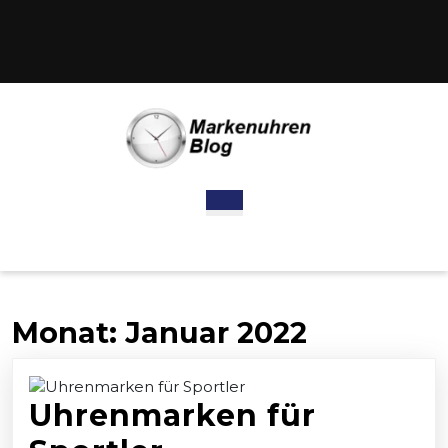
Skip
to
content
Skip
to
content
Open
Button
Monat:
Januar 2022
Uhrenmarken für