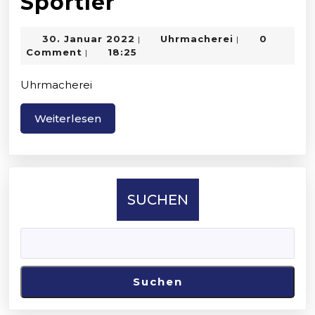
Uhrenmarken
Sportler
für
30.
Uhrmacherei
30. Januar 2022
Uhrmacherei
0
|
|
Sportler
Januar
Comment
18:25
|
2022
Uhrmacherei
Weiterlesen
Weiterlesen
SUCHEN
Suchen