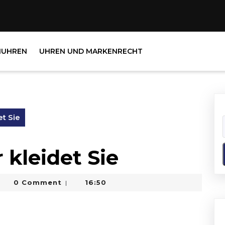
NUHREN
UHREN UND MARKENRECHT
et Sie
 kleidet Sie
hrmacherei
0 Comment
16:50
|