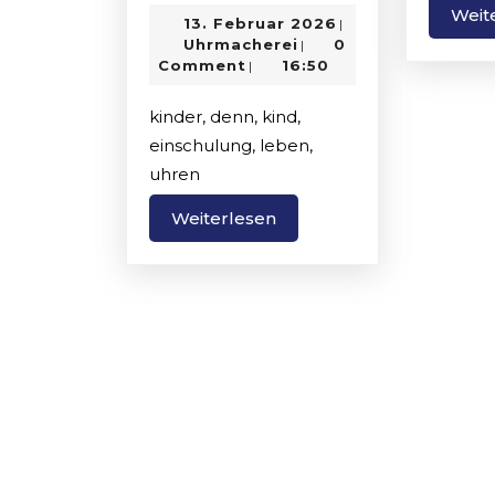
Markenuh
Weit
13.
13. Februar 2026
|
als
Uhrmacherei
Februar
Uhrmacherei
0
|
nettes
2026
Comment
16:50
|
Geschenk
kinder, denn, kind,
zur
einschulung, leben,
Einschulu
uhren
Weiterlesen
Weiterlesen