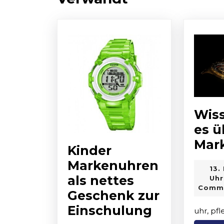
post:
Wis
es ü
Mar
Kinder
Markenuhren
13.
als nettes
Uhr
Comm
Geschenk zur
Kinder
Einschulung
uhr, pf