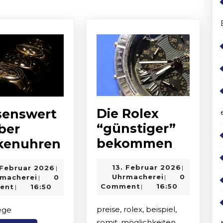
post:
Die Rolex
senswert
“günstiger”
ber
Die
Wissenswertes
bekommen
kenuhren
Rolex
über
13.
13.
13. Februar 2026
 Februar 2026
|
|
“günsti
Markenuhren
Uhrmacherei
Februar
Uhrmacherei
Februar
Uhrmacherei
0
macherei
0
|
|
bekom
2026
2026
Comment
16:50
ent
16:50
|
|
preise, rolex, beispiel,
lege
somit, möglichkeiten,