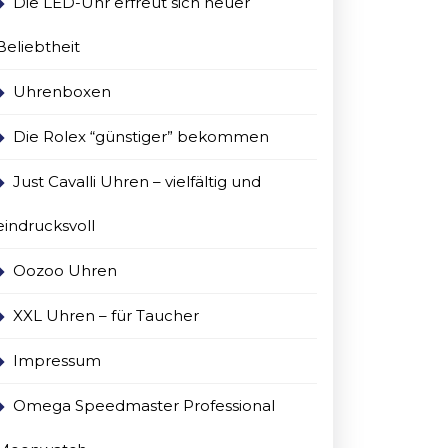
Die LED-Uhr erfreut sich neuer
Beliebtheit
Uhrenboxen
Die Rolex “günstiger” bekommen
Just Cavalli Uhren – vielfältig und
eindrucksvoll
Oozoo Uhren
XXL Uhren – für Taucher
ger”
Impressum
men
Omega Speedmaster Professional